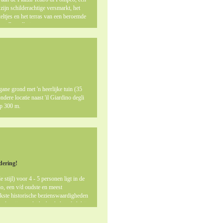
zijn schilderachtige versmarkt, het
ltjes en het terras van een beroemde
 het Cancellaria, een
tuur.Op enkele minuten gaans vanaf uw
Venezia en bus 116 brengt u in no-time
e grond met 'n heerlijke tuin (35
ere locatie naast 'il Giardino degli
op 300 m.
dering!
stijl) voor 4 - 5 personen ligt in de
io, een v/d oudste en meest
jkste historische bezienswaardigheden
er zijn er talrijke bushaltes dichtbij:
el dicht bij Trastevere en de Porta
 de brug over de Tiber oversteken of 2