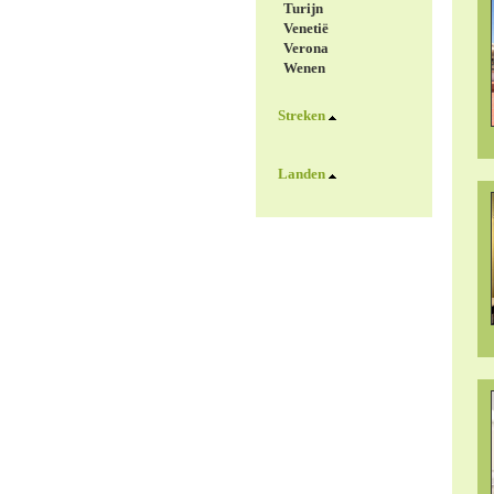
Turijn
Venetië
Verona
Wenen
Streken
Landen