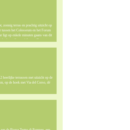
, zonnig terras en prachtig uitzicht op
our tussen het Colosseum en het Forum
ligt op enkele minuten gaans van dit
jderd van Centraal Station Termini.
heerlijke terrassen met uitzicht op de
rum, op de hoek met Via del Corso, dé
 aan de Piazza Teatro di Pompeo, een