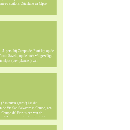
2 metro-stations Ottaviano en Cipro
 5 pers. bij Campo dei Fiori ligt op de
icolo Savelli, op de hoek v/d gezellige
winkeltjes (werkplaatsen) van
2 minuten gaans!) ligt dit
n de Via San Salvatore in Campo, een
. Campo de' Fiori is een van de
gelijkse versmarkt, karakteristieke
 de traditionele Romeinse keuken.