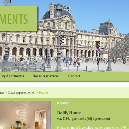
City Apartments
Hoe te reserveren?
Contact
me
>
Onze appartementen
>
Rome
ROM02
Italië, Rome
v.a. € 84,- per nacht (bij 2 personen)
Nieuw en mooi ingericht 2-kamer-appartement (70 m