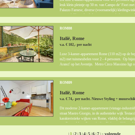
leuk klein pleintje op 50 m. van Campo de’ Fiori met 
Palazzo Farnese, diverse (voornamelijk) kledingwinke
pizzeria! Vanuit het lichte appartement kijkt u uit op
gouvernementsgebouw van bijzonder fraaie architek
appartement ligt Piazza Navona, Pantheon en Piazza 
ROM08
naar de Trevifontein, Via Veneto an Villa Borghese.
Italië, Rome
v.a. € 102,- per nacht
Luxe 3-kamer-appartement Rome (110 m2) op de began
m2) met tuinmeubelen voor 2 - 4 personen. Op bijzond
Aranci' op het Aventijn. Metro Circo Massimo ligt 
ROM09
Italië, Rome
v.a. € 74,- per nacht. Nieuwe Styling + muurschil
Dit moderne 2-kamer-appartement (vintage-industriële 
straat Mastro Giorgio, in de authentieke wijk Testacc
karakteristieke wijken van Rome, vlakbij de belangri
van Rome. Metro Piramide (lijn B) ligt op 300 m. Verd
bus 23, 75, 280, 716, 781 en 17. Deze wijk lgt ook he
Portese met zijn zondagse vlooienmarkt (alleen even
1
2
3
4
5
6
7
volgende
|
|
|
|
|
|
|
| >