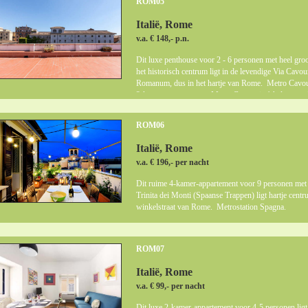
ROM05
Italië, Rome
v.a. € 148,- p.n.
Dit luxe penthouse voor 2 - 6 personen met heel groot
het historisch centrum ligt in de levendige Via Cav
Romanum, dus in het hartje van Rome. Metro Cavour 
3-kamer-appartement. Metro Cavour is 1 halte verwi
ROM06
Italië, Rome
v.a. € 196,- per nacht
Dit ruime 4-kamer-appartement voor 9 personen met 2 
Trinita dei Monti (Spaanse Trappen) ligt hartje cent
winkelstraat van Rome. Metrostation Spagna.
ROM07
Italië, Rome
v.a. € 99,- per nacht
Dit luxe 2-kamer-appartement voor 4-5 personen ligt