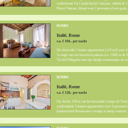
winkelstraat Via Candia bij het Vaticaan, vlakbij de 
Musei Vaticani. Ideaal voor 2 personen of een gezin.
ROM03
Italië, Rome
v.a. € 104,- per nacht
Dit sfeervolle 2-kamer-appartement (120 m2) voor 4 -
1e etage van een historisch palazzo (ca. 1200) in de V
Via del Pellegrino met zijn talrijke restaurantjes en 
kunstenaars en andere ambachtslieden.
ROM04
Italië, Rome
v.a. € 120,- per nacht
Op slechts 150 m van het beroemde Campo de' Fiori (
comfortabele 3-kamer-appartement voor 4 personen i
karakteristiek Renaissance-straatje in hartje centrum
beroemdste pleinen van Rome met zijn traditionele, da
winkeltjes, boetieks, pizzeria's en restaurantjes met