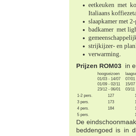
eetkeuken met koe
Italiaans koffieze
slaapkamer
met 2-
badkamer
met lig
gemeenschappelijk 
strijkijzer- en plan
verwarming.
Prijzen ROM03
in e
hoogseizoen
laags
01/03 - 14/07
07/01
01/09 - 02/11
15/07
23/12 - 06/01
03/11
1-2 pers.
127
3 pers.
173
4 pers.
184
5 pers.
De eindschoonmaak,
beddengoed is in de