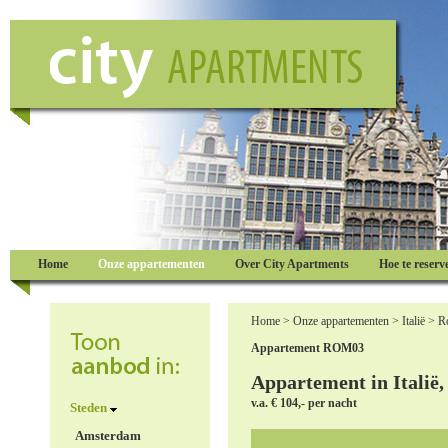
Home
Onze appartementen
Over City Apartments
Hoe te reserv
Home
>
Onze appartementen
>
Italië
>
R
Appartement ROM03
Appartement in Italië
v.a. € 104,- per nacht
Steden
Amsterdam