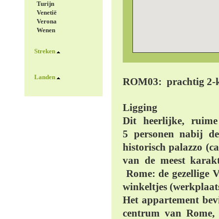
Turijn
Venetië
Verona
Wenen
Streken
Landen
ROM03: prachtig 2-k
Ligging
Dit heerlijke, rui
5 personen nabij d
historisch palazzo (ca
van de meest karakte
Rome: de gezellige Vi
winkeltjes (werkplaa
Het appartement bevin
centrum van Rome, n