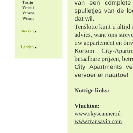
van een complete 
Turijn
Venetië
spulletjes van de l
Verona
dat wil.
Wenen
Tenslotte kunt u altijd
Streken
advies, want ons streve
uw appartement en onve
Landen
Kortom: City-Apartm
betaalbare prijzen, bet
City Apartments ve
vervoer er naartoe!
Nuttige links:
Vluchten:
www.skyscanner.nl
www.transavia.com