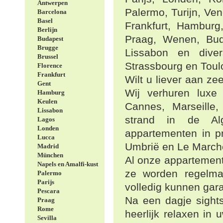
Antwerpen
Palermo, Turijn, Vene
Barcelona
Basel
Frankfurt, Hamburg
Berlijn
Praag, Wenen, Bud
Budapest
Brugge
Lissabon en diver
Brussel
Strassbourg en Toul
Florence
Frankfurt
Wilt u liever aan zee
Gent
Wij verhuren luxe
Hamburg
Keulen
Cannes, Marseille,
Lissabon
strand in de Al
Lagos
Londen
appartementen in p
Lucca
Umbrië en Le March
Madrid
München
Al onze appartement
Napels en Amalfi-kust
ze worden regelmat
Palermo
Parijs
volledig kunnen gar
Pescara
Na een dagje sight
Praag
Rome
heerlijk relaxen in
Sevilla