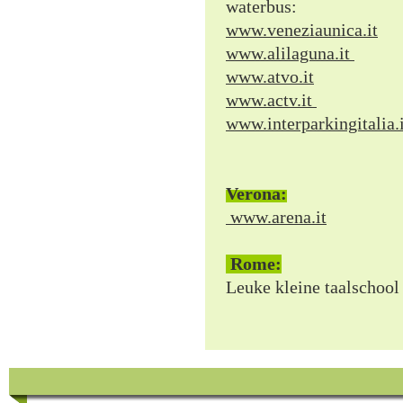
waterbus:
www.veneziaunica.it
www.alilaguna.it
www.atvo.it
www.actv.it
www.interparkingitalia.i
Verona:
www.arena.it
Rome:
Leuke kleine taalschoo