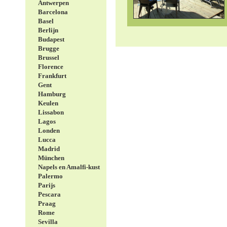
Antwerpen
Barcelona
Basel
Berlijn
Budapest
Brugge
Brussel
Florence
Frankfurt
Gent
Hamburg
Keulen
Lissabon
Lagos
Londen
Lucca
Madrid
München
Napels en Amalfi-kust
Palermo
Parijs
Pescara
Praag
Rome
Sevilla