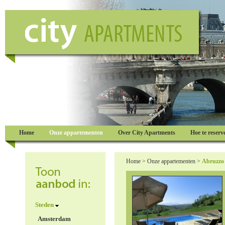
Home
Onze appartementen
Over City Apartments
Hoe te reserv
Home
>
Onze appartementen
>
Abruzzo
Steden
Amsterdam