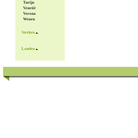
Turijn
Venetië
Verona
Wenen
Streken
Landen