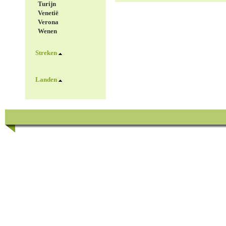
Turijn
Venetië
Verona
Wenen
Streken
Landen