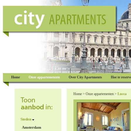
Home
Onze appartementen
Over City Apartments
Hoe te reserv
Home
>
Onze appartementen
>
Lucca
Steden
Amsterdam