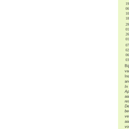
19
06
10
1
29
01
26
0
07
02
06
03
Bi
va
In
an
In
Ap
aa
re
De
be
ve
aa
vo