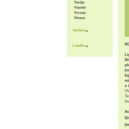
Turijn
Venetië
Verona
Wenen
Streken
RO
Landen
Li
Di
pl
(v
ki
mi
u 
Vl
Te
Hu
A
Di
(m