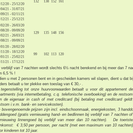
132
138
152
161
/12/20 - 25/12/20
/04/21 - 31/07/21
/09/21 - 02/11/21
8/12/21 - 25/12/21
/02/20 - 26/03/20
/08/20 - 09/09/20
129
135
148
156
/02/21 - 26/03/21
1/08/21 - 09/09/21
/01/20 - 28/02/20
/11/20 - 18/12/20
99
102
113
120
/01/21 - 25/02/21
/11/21 - 17/12/21
j verblijf van 7 nachten wordt slechts 6½ nacht berekend en b
ij meer dan 7 na
n 6,5 % !
dien u met 2 personen bent en in gescheiden kamers wil slapen, dient u dat bi
ders betaalt u ter plekke een toeslag van € 30,- .
 tegenstelling tot onze huurvoorwaarden betaalt u voor dit appartement de
artments (via internetbetaling, c.q. telefonische overboeking) en de rests
n de eigenaar in cash of met creditcard (bij betaling met creditcard gel
stsom i.v.m. bank- en servicekosten).
 bovengenoemde prijzen zijn incl. eindschoonmaak, energiekosten, 3 handdo
ddengoed
(gratis vernieuwing hand- en bedlinnen bij verblijf van 7 nachten 
rnieuwing linnengoed bij verblijf van meer dan 10 nachten). De toeristen
nkomst: € 3,50 per persoon, per nacht (met een maximum van 10 nachten); 
or kinderen tot 10 jaar.