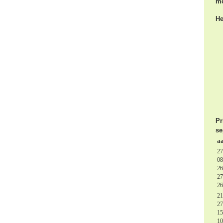
mo
He
Pr
se
aa
27
08
26
27
26
21
27
15
10