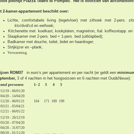
oie pleintje Piazza Teatro di Pompeo.
Het is voorzien van airconditio
t 2-kamer-appartement beschikt over:
Lichte, comfortabele living (tegelvloer) met zithoek met 2-pers. zits
ktv/dvd/cd en eethoek;
Kitchenette met
koelkast, kookplaten, magnetron, Ital. koffiezetapp. en 
Slaapkamer met 2-pers. bed + 1-pers. bed (uitklapbed);
Badkamer met douche, toilet, bidet en haardroger;
Strijkijzer en –plank;
Verwarming.
ijzen ROM07
in euro’s per appartement en per nacht
(er geldt een
minimum 
ptember,
3 of 4 nachten in het hoogseizoen en 6 nachten met Oud&Nieuw):
ntal personen
1- 2
3
4
5
/12/19 - 06/01/20
/04/20 - 14/04/20
/12/20 - 06/01/21
164
171
189
199
/03/21 - 05/04/21
/12/21 - 06/01/22
/12/19 - 26/12/19
/03/20 - 07/04/20
/04/20 - 31/07/20
/09/20 - 01/11/20