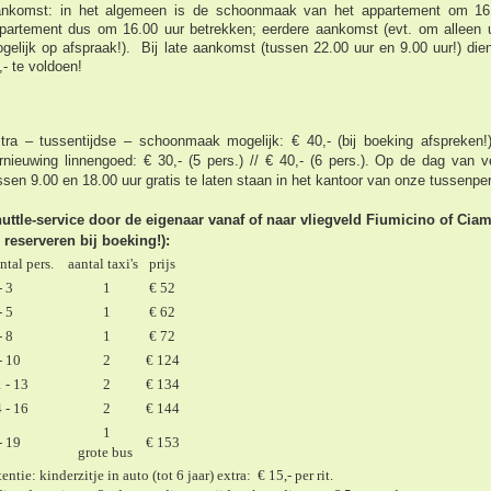
nkomst: in het algemeen is de schoonmaak van het appartement om 16.
partement dus om 16.00 uur betrekken; eerdere aankomst (evt. om alleen u
gelijk op afspraak!).
Bij late aankomst (tussen 22.00 uur en 9.00 uur!) die
,- te voldoen!
tra – tussentijdse – schoonmaak mogelijk: € 40,- (bij boeking afspreken!)
rnieuwing linnengoed: € 30,- (5 pers.) // € 40,- (6 pers.).
Op de dag van ve
ssen 9.00 en 18.00 uur gratis te laten staan in het kantoor van onze tussenpe
uttle-service door de eigenaar vanaf of naar vliegveld Fiumicino of Cia
e reserveren bij boeking!):
ntal pers.
aantal taxi's
prijs
- 3
1
€ 52
- 5
1
€ 62
- 8
1
€ 72
- 10
2
€ 124
 - 13
2
€ 134
 - 16
2
€ 144
1
- 19
€ 153
grote bus
entie: kinderzitje in auto (tot 6 jaar) extra: € 15,- per rit.