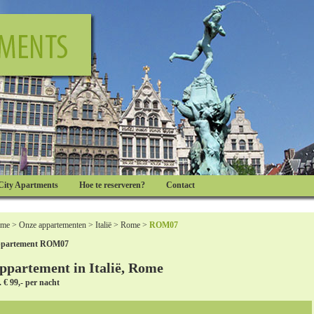
City Apartments
Hoe te reserveren?
Contact
me
>
Onze appartementen
>
Italië
>
Rome
>
ROM07
partement ROM07
ppartement in Italië, Rome
. € 99,- per nacht