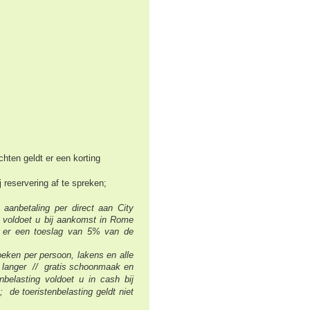
chten geldt er een korting
j reservering af te spreken;
 aanbetaling per direct aan City
om voldoet u bij aankomst in Rome
dt er een toeslag van 5% van de
eken per persoon, lakens en alle
of langer // gratis schoonmaak en
belasting voldoet u in cash bij
de toeristenbelasting geldt niet