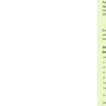
Aa
ap
mo
20
Ex
ve
tu
Sh
(t
aa
1 
4 
6 
9 
11
14
9 
Att