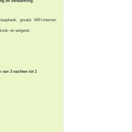
ning en verwarming.
laapbank, grsatis WiFi-internet,
kook- en eetgerei;
van 3 nachten tot 1