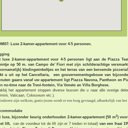
M07: Luxe 2-kamer-appartement voor 4-5 personen.
gging
t luxe 2-kamer-appartement voor 4-5 personen ligt aan de Piazza Tea
eintje op 50 m. van Campo de’ Fiori met zijn schilderachtige versmark
oornamelijk) kledingwinkeltjes en het terras van een beroemde pizzeria
jkt u uit op het Cancellaria,
een gouvernementsgebouw van bijzonder 
nuten gaans vanaf uw appartement ligt Piazza Navona, Pantheon en Pi
in no-time naar de Trevi-fontein, Via Veneto an Villa Borghese.
akbij het appartement stoppen diverse bussen die u naar alle overige del
rmini, Vaticaan, Colosseum etc.).
isdieren zijn welkom, gratis (soms wordt er een borg gevraagd, afhankelijk van het
ccommodatie
2
t luxe, bijzonder keurig onderhouden 2-kamer-appartement (50 m
) voo
et lift,
van de voordeur tot de lift zijn er 7 treden in totaal)
van een fraai 19