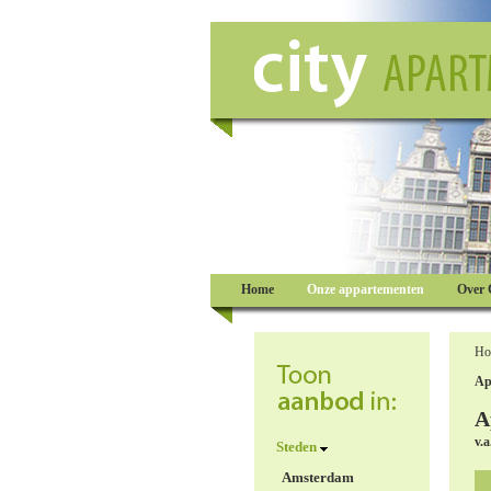
Home
Onze appartementen
Over 
Ho
Ap
A
v.a
Steden
Amsterdam