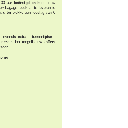
00 uur beëindigd en kunt u uw
w bagage reeds af te leveren is
nt u ter plekke een toeslag van €
, evenals extra – tussentijdse -
rtrek is het mogelijk uw koffers
rsoon!
mpino