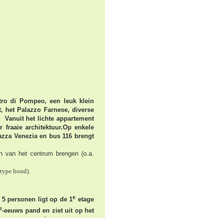
tro di Pompeo, een leuk klein
t, het Palazzo Farnese, diverse
!
Vanuit het lichte appartement
fraaie architektuur.
Op enkele
azza Venezia en bus 116 brengt
en van het centrum brengen (o.a.
 type hond).
e
r 5 personen ligt op de 1
etage
e
-eeuws pand en ziet uit op het