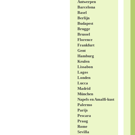
Antwerpen
Barcelona
Basel
Berlijn
Budapest
Brugge
Brussel
Florence
Frankfurt
Gent
Hamburg
Keulen
Lissabon
Lagos
Londen
Lucca
Madrid
München
Napels en Amalfi-kust
Palermo
Parijs
Pescara
Praag
Rome
Sevilla