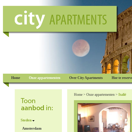
Home
Onze appartementen
Over City Apartments
Hoe te reserv
Home
>
Onze appartementen
>
Italië
Steden
Amsterdam