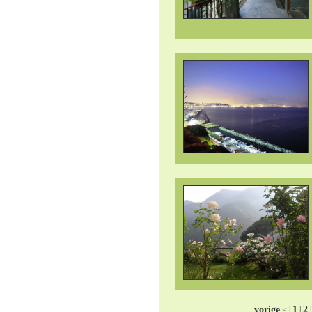
vorige
1
2
< |
|