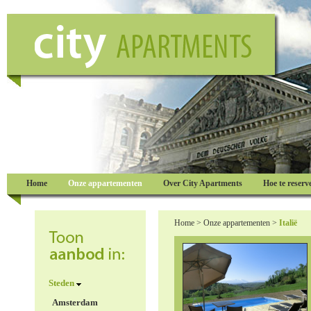
Home
Onze appartementen
Over City Apartments
Hoe te reserv
Home
>
Onze appartementen
>
Italië
Steden
Amsterdam