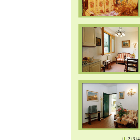
1
2
3
4
|
|
|
|