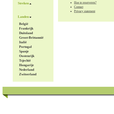
Hoe te reserveren?
Streken
Contact
Privacy statement
Landen
België
Frankrijk
Duitsland
Groot-Brittannië
Italië
Portugal
Spanje
Oostenrijk
Tsjechië
Hongarije
Nederland
Zwitserland