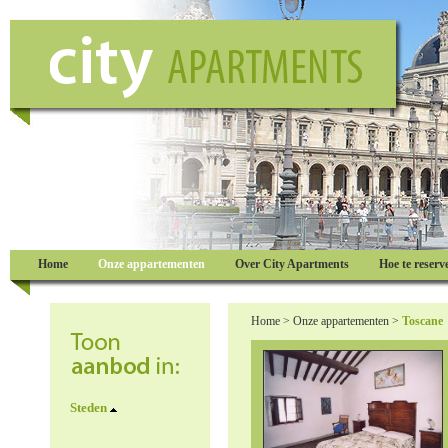
Home
Onze appartementen
Over City Apartments
Hoe te reserv
Home
>
Onze appartementen
>
Toscane
Steden