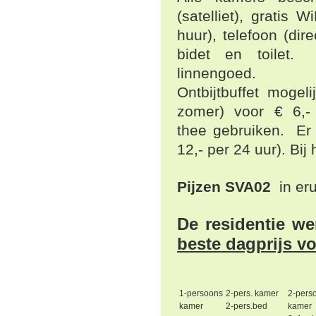
(satelliet), gratis 
huur), telefoon (di
bidet en toilet.
linnengoed.
Ontbijtbuffet mogeli
zomer) voor € 6,- 
thee gebruiken. Er 
12,- per 24 uur). Bij
Pijzen SVA02
in eru
De residentie we
beste dagprijs vo
1-persoons
2-pers. kamer
2-pers
kamer
2-pers.bed
kamer