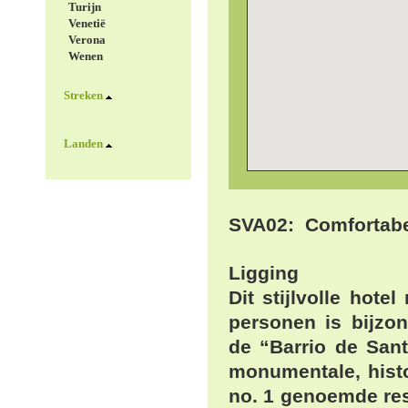
Turijn
Venetië
Verona
Wenen
Streken
Landen
SVA02: Comfortabel
Ligging
Dit stijlvolle hote
personen is bijzon
de “Barrio de Sant
monumentale, histo
no. 1 genoemde res