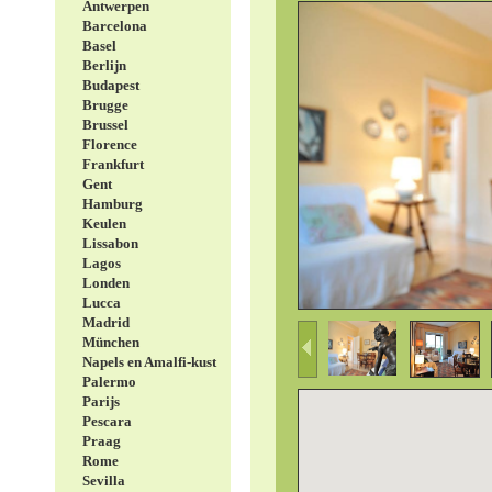
Antwerpen
Barcelona
Basel
Berlijn
Budapest
Brugge
Brussel
Florence
Frankfurt
Gent
Hamburg
Keulen
Lissabon
Lagos
Londen
Lucca
Madrid
München
Napels en Amalfi-kust
Palermo
Parijs
Pescara
Praag
Rome
Sevilla