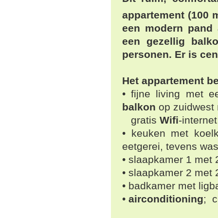
appartement (100 
een modern pand a
een gezellig balk
personen. Er is cen
Het appartement be
• fijne living met 
balkon
op zuidwest m
gratis
Wifi
-internet
• keuken met koelk
eetgerei, tevens wa
• slaapkamer 1 met 
• slaapkamer 2 met 2
• badkamer met ligba
•
airconditioning
; c