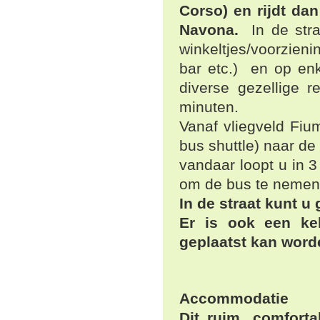
Corso) en rijdt da
Navona.
In de str
winkeltjes/voorzien
bar etc.) en op en
diverse gezellige r
minuten.
Vanaf vliegveld Fiu
bus shuttle) naar de 
vandaar loopt u in 
om de bus te nemen
In de straat kunt u
Er is ook een kel
geplaatst kan word
Accommodatie
Dit ruim, comforta