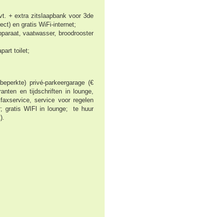
vt. + extra zitslaapbank voor 3de
irect) en gratis WiFi-internet;
pparaat, vaatwasser, broodrooster
art toilet;
eperkte) privé-parkeergarage (€
anten en tijdschriften in lounge,
faxservice, service voor regelen
r; gratis
WIFI in lounge;
te huur
t).