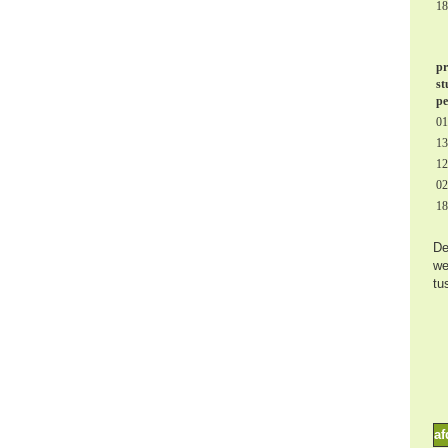
18
pr
st
pe
01
13
12
02
18
De
we
tu