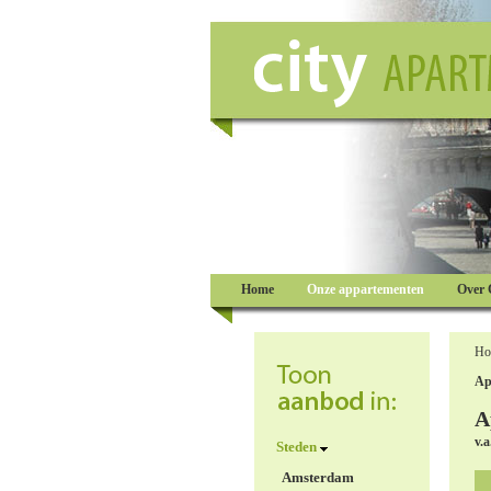
Home
Onze appartementen
Over 
Ho
Ap
A
v.a
Steden
Amsterdam