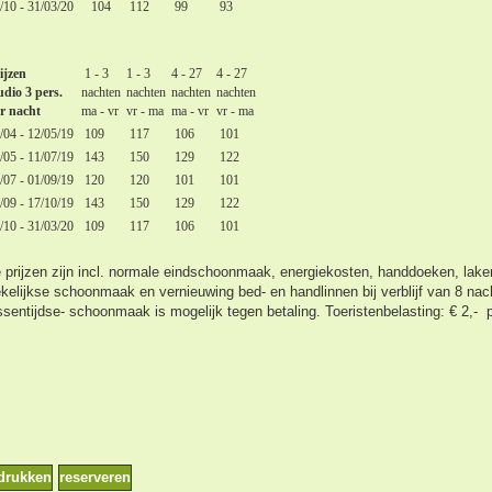
/10 - 31/03/20
104
112
99
93
ijzen
1 - 3
1 - 3
4 - 27
4 - 27
udio 3
pers.
nachten
nachten
nachten
nachten
r nacht
ma - vr
vr - ma
ma - vr
vr - ma
/04 - 12/05/19
109
117
106
101
/05 - 11/07/19
143
150
129
122
/07 - 01/09/19
120
120
101
101
/09 - 17/10/19
143
150
129
122
/10 - 31/03/20
109
117
106
101
 prijzen zijn incl. normale eindschoonmaak, energiekosten, handdoeken, lake
kelijkse schoonmaak en vernieuwing bed- en handlinnen bij verblijf van 8 nac
ssentijdse- schoonmaak is mogelijk tegen betaling.
Toeristenbelasting: € 2,- 