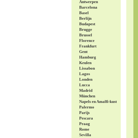
Antwerpen
Barcelona
Basel
Berlijn
Budapest
Brugge
Brussel
Florence
Frankfurt
Gent
Hamburg
Keulen
Lissabon
Lagos
Londen
Lucca
Madrid
München
Napels en Amalfi-kust
Palermo
Parijs
Pescara
Praag
Rome
Sevilla