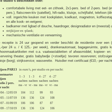
le studio’s beschikken over:
comfortabele living met eet- en zithoek, 2x1-pers. bed of 2-pers. bed (e
pers.), flatscreen-ktv (satelliet), hifi-radio, kluisje, schrijftafel, telefoon (d
voll. ingerichte keuken met kookplaten, koelkast, magnetron, koffiezeta
en alle kook- en eetgerei;
badkamer met ligbad of douche, haardroger, designradiator en (meestal) ap
strijkijzer en -plank
;
mechanische ventilatie en verwarming.
 receptie is 24 uur geopend en verder beschikt de residentie over een (b
,-/per 24 u. / € 125,- per week), drankenautomaat, bagageruimte, gratis kr
hoonmaakartikelen met o.a. vaatwastabletten of afwasmiddel, kopieer- en 
servering theater, gratis babybedje (+stoeltje): tevoren reserveren; stofzuige
uisje (borg); strijkservice;
wasserette.
Huisdier met certificaat (€10,- per nach
ijzen PAR13
in euro’s, per studio en per nacht:
ontmartre
1 - 3
1 - 3
4 - 27
4 - 27
ijzen
nachten
nachten
nachten
nachten
udio 2 pers.
ma - vr
vr - ma
ma - vr
vr - ma
r nacht
/04 - 12/05/19
104
112
99
93
/05 - 11/07/19
136
136
124
108
/07 - 01/09/19
106
106
87
87
/09 - 17/10/19
136
136
124
106