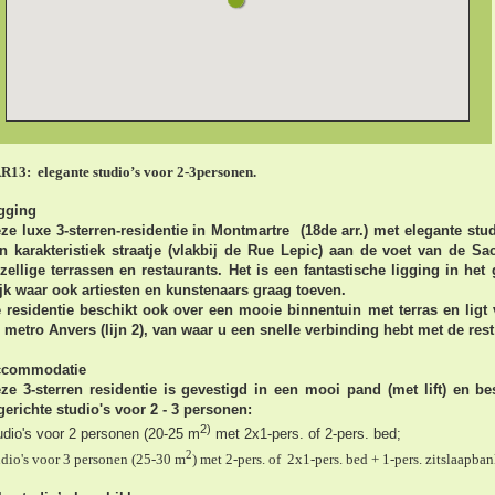
R13:
elegante studio’s voor 2-3personen.
gging
ze luxe 3-sterren-residentie in Montmartre (18de arr.) met elegante stud
n karakteristiek straatje (vlakbij de Rue Lepic) aan de voet van de S
zellige terrassen en restaurants. Het is een fantastische ligging in het
jk waar ook artiesten en kunstenaars graag toeven.
 residentie beschikt ook over een mooie binnentuin met terras en ligt 
 metro Anvers (lijn 2), van waar u een snelle verbinding hebt met de rest
ccommodatie
ze 3-sterren residentie is gevestigd in een mooi pand (met lift) en b
gerichte studio's voor 2 - 3 personen:
2)
udio's voor 2 personen (20-25 m
met 2x1-pers. of 2-pers. bed;
2
udio's voor 3 personen (25-30 m
) met 2-pers. of 2x1-pers. bed + 1-pers. zitslaapba