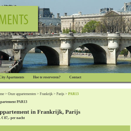
City Apartments
Hoe te reserveren?
Contact
me
>
Onze appartementen
>
Frankrijk
>
Parijs
>
PAR13
partement PAR13
ppartement in Frankrijk, Parijs
. € 87,- per nacht