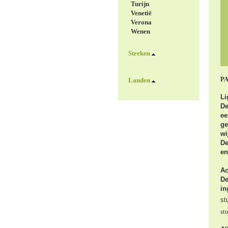
Turijn
Venetië
Verona
Wenen
Streken
PA
Landen
Li
De
ee
ge
wi
De
en
A
De
in
st
st