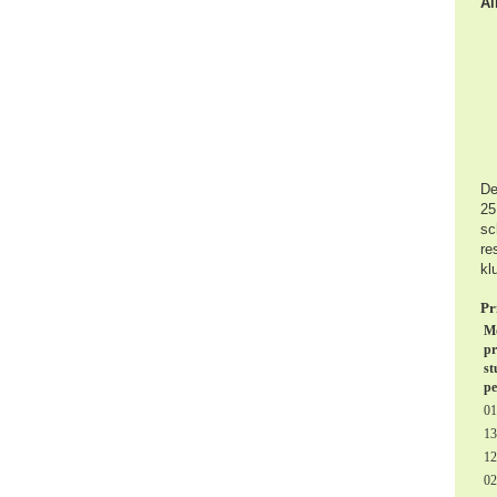
Al
De
25
sc
re
kl
Pr
M
pr
st
pe
01
13
12
02