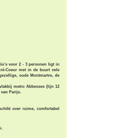
io's voor 2 - 3 personen ligt in
acré-Coeur met in de buurt vele
 gezellige, oude Montmartre, de
vlakbij metro Abbesses (lijn 12
 van Parijs.
eschikt over ruime, comfortabel
nk
;