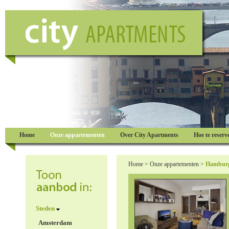
Home
Onze appartementen
Over City Apartments
Hoe te reserv
Home
>
Onze appartementen
>
Hambur
Steden
Amsterdam