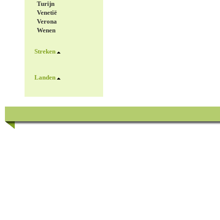
Turijn
Venetië
Verona
Wenen
Streken
Landen