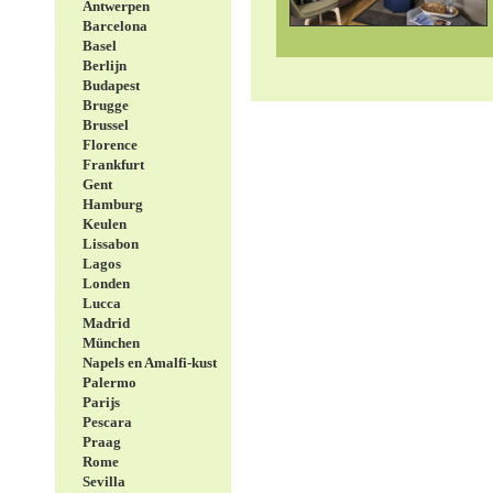
Antwerpen
Barcelona
Basel
Berlijn
Budapest
Brugge
Brussel
Florence
Frankfurt
Gent
Hamburg
Keulen
Lissabon
Lagos
Londen
Lucca
Madrid
München
Napels en Amalfi-kust
Palermo
Parijs
Pescara
Praag
Rome
Sevilla