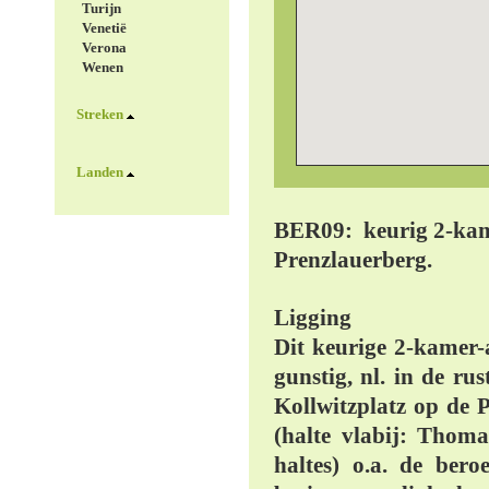
Turijn
Venetië
Verona
Wenen
Streken
Landen
BER09: keurig 2-kam
Prenzlauerberg.
Ligging
Dit keurige 2-kamer-
gunstig, nl. in de ru
Kollwitzplatz op de
(halte vlabij: Thom
haltes) o.a. de ber