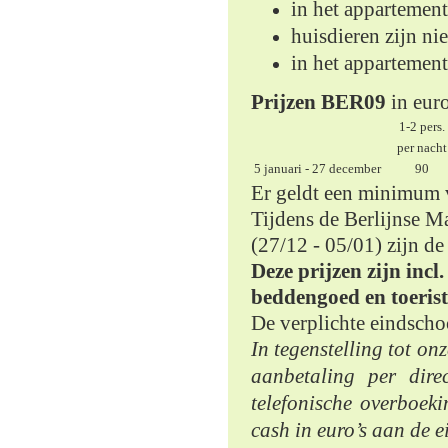
in het appartemen
huisdieren zijn nie
in het appartement
Prijzen BER09
in euro
1-2 pers
per nac
5 januari - 27 december
90
Er geldt een minimum 
Tijdens de Berlijnse 
(27/12 - 05/01) zijn de
Deze prijzen zijn incl
beddengoed en toeris
De verplichte eindsch
In tegenstelling tot o
aanbetaling per direc
telefonische overboek
cash in euro’s aan de e