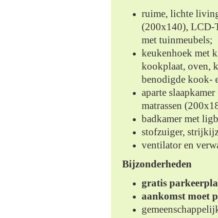
ruime, lichte livi
(200x140), LCD-TV
met tuinmeubels;
keukenhoek met ko
kookplaat, oven, k
benodigde kook- e
aparte slaapkamer
matrassen (200x18
badkamer met ligba
stofzuiger, strijkij
ventilator en ver
Bijzonderheden
gratis parkeerpl
aankomst moet pl
gemeenschappelijk