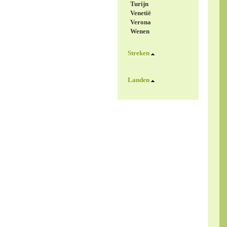
Turijn
Venetië
Verona
Wenen
Streken
Landen