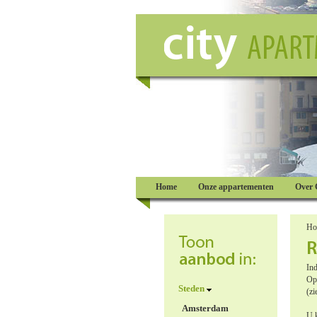
Home
Onze appartementen
Over 
Ho
Ind
Op 
Steden
(zi
Amsterdam
U k