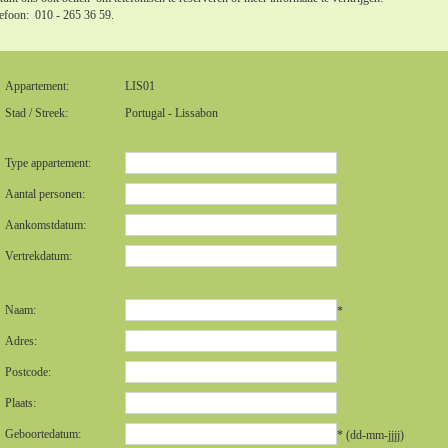
efoon: 010 - 265 36 59.
Appartement:
LIS01
Stad / Streek:
Portugal - Lissabon
Type appartement:
Aantal personen:
Aankomstdatum:
Vertrekdatum:
Naam:
*
Adres:
Postcode:
Plaats:
Geboortedatum:
* (dd-mm-jjjj)