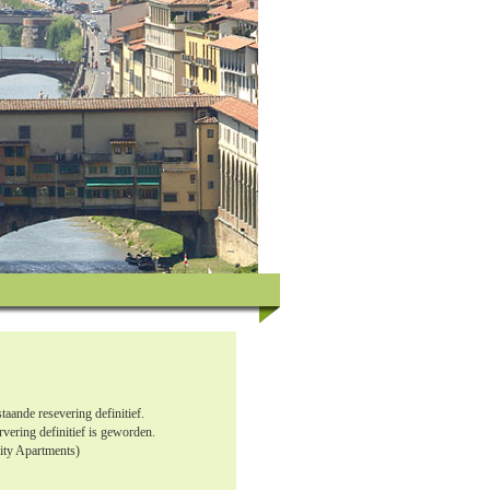
aande resevering definitief.
rvering definitief is geworden.
ity Apartments)