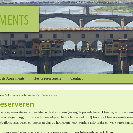
City Apartments
Hoe te reserveren?
Contact
me
>
Onze appartementen
>
Reserveren
ien de gewenste accommodatie in de door u aangevraagde periode beschikbaar is, wordt onderst
werkdagen krijgt u zo spoedig mogelijk (uiterlijk binnen 24 uur!) bericht of bovenstaande rese
e buttons reserveren en voorwaarden op homepage voor verdere informatie en werkwijze van C
unt ons ook bellen om telefonisch te reserveren of meer informatie te verkrijgen: