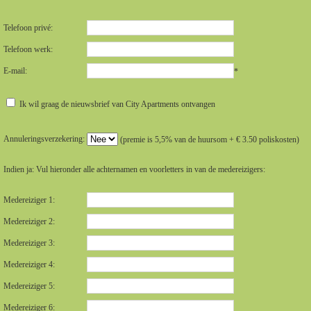
Telefoon privé:
Telefoon werk:
E-mail:
*
Ik wil graag de nieuwsbrief van City Apartments ontvangen
Annuleringsverzekering:
(premie is 5,5% van de huursom + € 3.50 poliskosten)
Indien ja: Vul hieronder alle achternamen en voorletters in van de medereizigers:
Medereiziger 1:
Medereiziger 2:
Medereiziger 3:
Medereiziger 4:
Medereiziger 5:
Medereiziger 6: