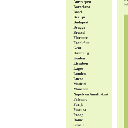
Antwerpen
Tel
Barcelona
Basel
Berlijn
Budapest
Brugge
Brussel
Florence
Frankfurt
Gent
Hamburg
Keulen
Lissabon
Lagos
Londen
Lucca
Madrid
München
Napels en Amalfi-kust
Palermo
Parijs
Pescara
Praag
Rome
Sevilla